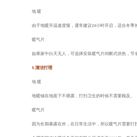
地
暖
由于地暖升温速度慢，通常建议
24
小时开启，
适合冬季
暖气片
如果家中白天无人，可选择安装暖气片间断式供热，
节
5.
清洁打理
地
暖
地暖铺在地面下不裸露，打扫卫生的时候不需要顾及。
暖气片
因为长期暴露在外，在日常生活中，所以暖气片需要打