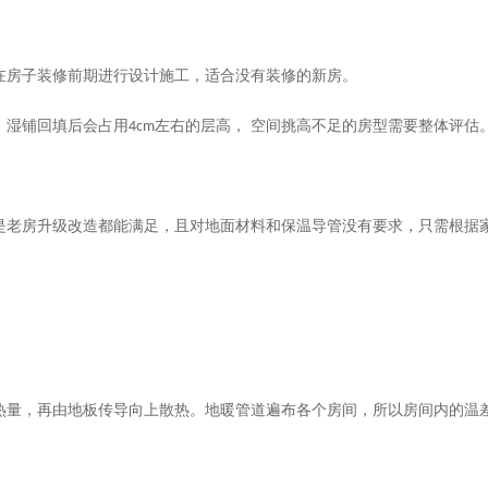
在房子装修前期进行设计施工
，适合没有装修的新房。
、湿铺回填后会
占用
4cm
左右的层高
，
空间挑高不足的房型需要整体评估
是老房升级改造都能满足，
且对地面材料和保温导管没有要求，只需根据
热量，再由地板传导向上散热。地暖管道遍布各个房间，所以房间内的温