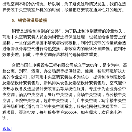
出现空调不制冷的情况。所以啊，为了避免这种情况发生，我们在选
择安装中央空调室外机的的时候，尽量把它安装在通风性好的地方。
5
、铜管保温层破损
铜管是运输制冷剂的
“公路”，为了防止制冷剂携带的冷量散失，
商用中央空调安装
人员会为铜管进行保温处理，也就是给铜管套上保
温棉，一旦保温棉厚度不够或者出现破损，制冷剂携带的冷量就会透
过铜管跟外界空气进行冷热交换，导致室内的最终冷量降低，使制冷
效果变差。因此，中央空调保温材料的选择非常重要。
合肥市国佳冷暖设备工程有限公司成立于
2003
年，是专为中、高
档公寓、别墅、酒店、办公场所等提供舒适、健康、智能环境解决方
案的专业公司，以商用中央空调安装技术为核心，提供制冷制暖设备
及选型设计安装售后、新风排风设备及选型设计安装售后、空气能中
央热水设备及选型设计安装售后等系统性服务。专注于为企业办公中
央空调，酒店中央空调，餐厅中央空调，商场中央空调，办公楼中央
空调，医院中央空调，超市中央空调，门店中央空调，写字楼中央空
调等场所制定适合自己的中央空调系统，服务范围包括终端零售、工
程项目、渠道批发，每年服务客户
20000+
。如有需求，欢迎来电咨
询。
返回