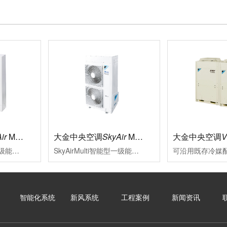
ir
Multi标准型
大金中央空调
SkyAir
Multi智能型
大金中央空调
SkyAirMulti标准型一级能效新冷媒变频多联式空调系统大金将变频多联技术适合用于中小型商业空间的特质融于SkyAirMulti系列中，能够贴合各类装修风格其室外机高集成，小巧化、化整为零的特点，更为外墙预留了更多充分表达建筑设计美感与品位的空间
SkyAirMulti智能型一级能效变频多联空调系统性能可靠、外形美观的SkyAirMulti系列空调，一直以来是各类中小型商业空间的智慧之选SkyAirMulti系列空调全面升级，用户在体验大金空调营造的舒适空气环境的同时，更因其智能便捷的控制，完善的服务及赢领的节能效果而获益良多
智能化系统
新风系统
工程案例
新闻资讯