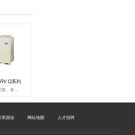
VRV
Q系列
可沿用既存冷媒配管，专注应对大楼空调改造施工周期长、投资成本高、内装修补流程繁琐一直是大楼空调改造过程中面临的难题VRV更新用Q系列能快捷对应各类改造项目的中央空调系统
联系国佳
网站地图
人才招聘