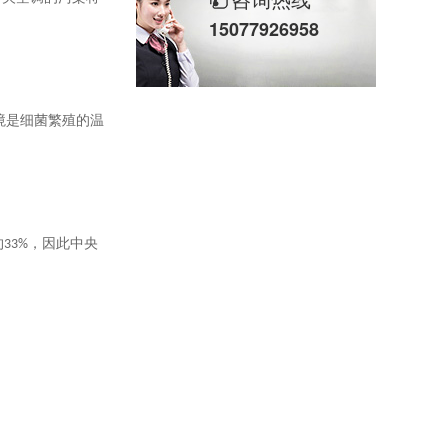
15077926958
境是细菌繁殖的温
约
33%
，因此中央