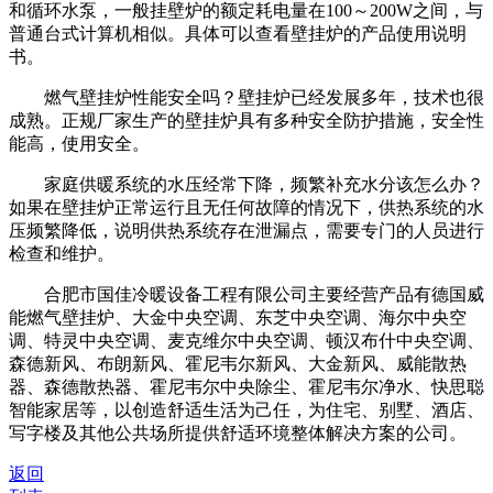
和循环水泵，一般挂壁炉的额定耗电量在100～200W之间，与
普通台式计算机相似。具体可以查看壁挂炉的产品使用说明
书。
燃气壁挂炉性能安全吗？壁挂炉已经发展多年，技术也很
成熟。正规厂家生产的壁挂炉具有多种安全防护措施，安全性
能高，使用安全。
家庭供暖系统的水压经常下降，频繁补充水分该怎么办？
如果在壁挂炉正常运行且无任何故障的情况下，供热系统的水
压频繁降低，说明供热系统存在泄漏点，需要专门的人员进行
检查和维护。
合肥市国佳冷暖设备工程有限公司主要经营产品有德国威
能燃气壁挂炉、大金中央空调、东芝中央空调、海尔中央空
调、特灵中央空调、麦克维尔中央空调、顿汉布什中央空调、
森德新风、布朗新风、霍尼韦尔新风、大金新风、威能散热
器、森德散热器、霍尼韦尔中央除尘、霍尼韦尔净水、快思聪
智能家居等，以创造舒适生活为己任，为住宅、别墅、酒店、
写字楼及其他公共场所提供舒适环境整体解决方案的公司。
返回