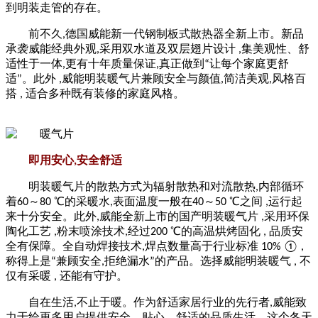
到明装走管的存在。
前不久
,
德国威能新一代钢制板式散热器全新上市。新品
承袭威能经典外观
,
采用双水道及双层翅片设计
,
集美观性、舒
适性于一体
,
更有十年质量保证
,
真正做到“让每个家庭更舒
适”。此外
,
威能明装暖气片兼顾安全与颜值
,
简洁美观
,
风格百
搭
,
适合多种既有装修的家庭风格。
即用安心
,
安全舒适
明装暖气片的散热方式为辐射散热和对流散热
,
内部循环
着
60
～
80
℃的采暖水
,
表面温度一般在
40
～
50
℃之间
,
运行起
来十分安全。此外
,
威能全新上市的国产明装暖气片
,
采用环保
陶化工艺
,
粉末喷涂技术
,
经过
200
℃的高温烘烤固化
,
品质安
全有保障。全自动焊接技术
,
焊点数量高于行业标准
10%
①
,
称得上是“兼顾安全
,
拒绝漏水”的产品。选择威能明装暖气
,
不
仅有采暖
,
还能有守护。
自在生活
,
不止于暖。作为舒适家居行业的先行者
,
威能致
力于给更多用户提供安全、贴心、舒适的品质生活。这个冬天