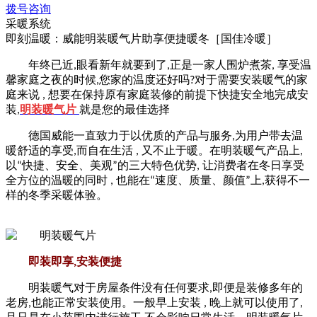
拨号咨询
采暖系统
即刻温暖：威能明装暖气片助享便捷暖冬［国佳冷暖］
正是一家人围炉煮茶
年终已近
,
眼看新年就要到了
,
,
享受温
馨家庭之夜的时候
,
您家的温度还好吗
?
对于需要安装暖气的家
庭来说
,
想要在保持原有家庭装修的前提下快捷安全地完成安
装
,
明装暖气片
就是您的最佳选择
德国威能一直致力于以优质的产品与服务
,
为用户带去温
暖舒适的享受
,
而自在生活
,
又不止于暖。在明装暖气产品上
,
以“快捷、安全、美观”的三大特色优势
,
让消费者在冬日享受
全方位的温暖的同时
,
也能在“速度、质量、颜值”上
,
获得不一
样的冬季采暖体验。
即装即享
,
安装便捷
即便是装修多年的
明装暖气对于房屋条件没有任何要求
,
老房
,
也能正常安装使用。一般早上安装
,
晚上就可以使用了
,