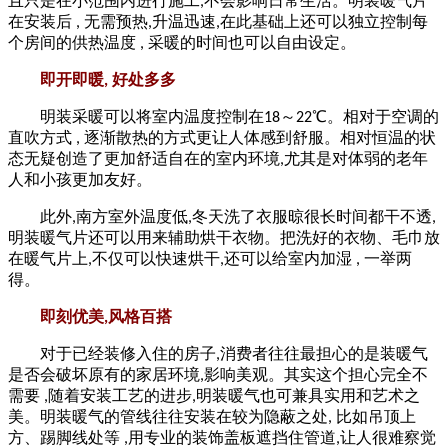
且只是在小范围内进行施工
,
不会影响日常生活。明装暖气片
在安装后
,
无需预热
,
升温迅速
,
在此基础上还可以独立控制每
个房间的供热温度
,
采暖的时间也可以自由设定。
即开即暖
,
好处多多
明装采暖可以将室内温度控制在
18
～
22
℃。相对于空调的
直吹方式
,
逐渐散热的方式更让人体感到舒服。相对恒温的状
态无疑创造了更加舒适自在的室内环境
,
尤其是对体弱的老年
人和小孩更加友好。
此外
,
南方室外温度低
,
冬天洗了衣服晾很长时间都干不透
,
明装暖气片还可以用来辅助烘干衣物。把洗好的衣物、毛巾放
在暖气片上
,
不仅可以快速烘干
,
还可以给室内加湿
,
一举两
得。
即刻优美
,
风格百搭
对于已经装修入住的房子
,
消费者往往最担心的是装暖气
影响美观。其实这个担心完全不
是否会破坏原有的家居环境
,
需要
,
随着安装工艺的进步
,
明装暖气也可兼具实用和艺术之
美。明装暖气的管线往往安装在较为隐蔽之处
,
比如吊顶上
方、踢脚线处等
,
用专业的装饰盖板遮挡住管道
,
让人很难察觉