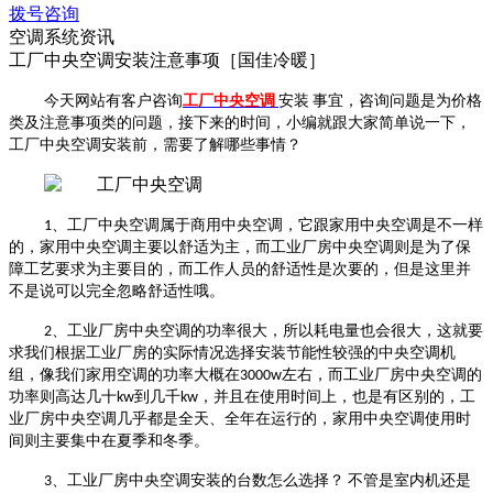
拨号咨询
空调系统资讯
工厂中央空调安装注意事项［国佳冷暖］
今天网站有客户咨询
工厂中央空调
安装
事宜，咨询问题是为价格
类及注意事项类的问题，接下来的时间，小编就跟大家简单说一下，
工厂中央空调安装
前，需要了解哪些事情？
1
、
工厂中央空调
属于商用中央空调，它跟家用中央空调是不一样
的，家用中央空调主要以舒适为主，而工业厂房中央空调则是为了保
障工艺要求为主要目的，而工作人员的舒适性是次要的，但是这里并
不是说可以完全忽略舒适性哦。
2
、工业厂房中央空调的功率很大，所以耗电量也会很大，这就要
求我们根据工业厂房的实际情况选择安装节能性较强的中央空调机
组，像我们家用空调的功率大概在
3000w
左右，而工业厂房中央空调的
功率则高达几十
kw
到几千
kw
，并且在使用时间上，也是有区别的，工
业厂房中央空调几乎都是全天、全年在运行的，家用中央空调使用时
间则主要集中在夏季和冬季。
3
、工业厂房中央空调安装的台数怎么选择？ 不管是室内机还是