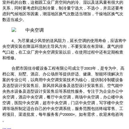
室外机的台数，这都跟工业厂房空间内的冷、湿以及送风量有很大的
关系，同时要考虑到总制冷量，制冷量宁选大，不选小，并且还要考
虑到气候地区等因素，潮湿地区换气次数适当增加，干燥地区换气次
数适当减少。
4
、为尽量减少风管的送风阻力，延长空调的使用寿命，应该将中
央空调安装在降温环境的主导风方向，不要安装在有异味、废气的排
气口处，在工业厂房中央空调安装以后，在使用过程中还有定期检查
和维修。
合肥市国佳冷暖设备工程有限公司成立于
2003
年，是专为中、高
档公寓、别墅、酒店、办公场所等提供舒适、健康、智能环境解决方
案的专业公司，以商用中央空调安装技术为核心，提供制冷制暖设备
及选型设计安装售后、新风排风设备及选型设计安装售后、空气能中
央热水设备及选型设计安装售后等系统性服务。专注于为企业办公中
央空调，酒店中央空调，餐厅中央空调，商场中央空调，办公楼中央
空调，医院中央空调，超市中央空调，门店中央空调，写字楼中央空
调等场所制定适合自己的中央空调系统，服务范围包括终端零售、工
程项目、渠道批发，每年服务客户
20000+
。如有需求，欢迎来电咨询
。