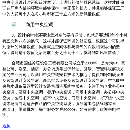
中央空调设计时还应该注意设计上进行补偿的排风系统，这样才能保
证在厂房内部的环境中能够保持一种正压的状态，并且能够保证工厂
中的人员每个人在每小时都有三十立方米的新风量数值。
3
、设计的时候还要注意对空气要有调节，也就是要达到每个小时
有五次到八次的换气，这样才能保证环境的舒适性，根据这个可以得
到循环的风量数值，风量就是空间体积与换气的次数相乘得到的数
值，得到这个数值之后再取百分之十到十五，就能到新风量数值了。
合肥市国佳冷暖设备工程有限公司成立于
2003
年，是专为中、高
档公寓、别墅、酒店、办公场所等提供舒适、健康、智能环境解决方
案的专业公司，以商用中央空调安装技术为核心，提供制冷制暖设备
及选型设计安装售后、新风排风设备及选型设计安装售后、空气能中
央热水设备及选型设计安装售后等系统性服务。专注于为企业办公中
央空调，酒店中央空调，餐厅中央空调，商场中央空调，办公楼中央
空调，医院中央空调，超市中央空调，门店中央空调，写字楼中央空
调等场所制定适合自己的中央空调系统，服务范围包括终端零售、工
程项目、渠道批发，每年服务客户
20000+
。如有需求，欢迎来电咨
询。
返回