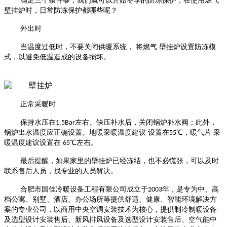
满足三个条件够，我们就可以开始冬季的防冻保护，在使用燃气
壁挂炉时，日常防冻保护都哪些呢？
外出时
当温度
过低
时，不要关闭供暖系统，
将燃气
壁挂炉
设置
防冻模
式，以避免低温造成的设备损坏。
正常
采
暖时
保持水压在
1.5Bar
左右。缺压补水后，关闭锅炉补水阀；此外，
锅炉出水温度应正确设置。地暖
采暖
温度建议
设置
在
55
℃，暖气片
采
暖
温度建议
设置
在
65
℃左右。
最后提醒，如果家里的壁挂炉已经冻结，也不必慌张
，可以及时
联系售后人员，找专业的人员解决。
合肥市国佳冷暖设备工程有限公司成立于
2003
年，是专为中、高
档公寓、别墅、酒店、办公场所等提供舒适、健康、智能环境解决方
案的专业公司，以商用中央空调安装技术为核心，提供制冷制暖设备
及选型设计安装售后、新风排风设备及选型设计安装售后、空气能中